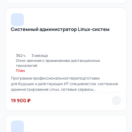
Системный администратор Linux-систем
362 ч.
3 месяца
Очно-заочная с применением дистанционных
технологий
План
Программа профессиональной переподготовки
для будущих и действующих ИТ-специалистов: системное
администрирование Linux, сетевые сервисы,
виртуализация и контейнеризация, автоматизация
19 900 ₽
(Ansible, Terraform, Bash), мониторинг и информационная
безопасность.