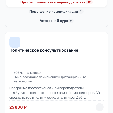
Профессиональная переподготовка
12
Повышение квалификации
2
Авторский курс
0
Программы ДПО — Профессиональная п
Политическое консультирование
506 ч.
4 месяца
Очно-заочная с применением дистанционных
технологий
Программа профессиональной переподготовки
для будущих политтехнологов, кампейн-менеджеров, GR-
специалистов и политических аналитиков. Даёт
квалификацию «Политический консультант», право ведения
25 800 ₽
профессиональной деятельности и диплом
установленного образца.