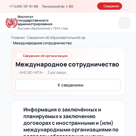
+7 (499) 131-91-88
Ленинский пр-т, 80
Сведения
Институт
государственного
администрирования
Высшее образование с 1994 года
Главная
Сведения об образовательной организации
Международное сотрудничество
Международное сотрудничество ИГА: договоры с иностран
Сведения об организации
Международное сотрудничество
АНО ВО «ИГА»
3 договорs
К сведениям
Информация о заключённых и
планируемых к заключению
договорах с иностранными и (или)
международными организациями по