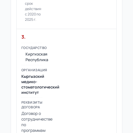
срок
действия:
с 2020 по
2025 г.
3.
Киргизская
Республика
Кыргызский
медико-
стоматологический
институт
Договор о
сотрудничестве
по
программам