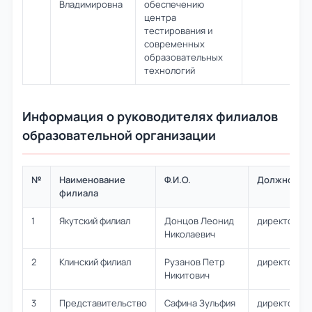
Владимировна
обеспечению
центра
тестирования и
современных
образовательных
технологий
Информация о руководителях филиалов
образовательной организации
№
Наименование
Ф.И.О.
Должность
филиала
1
Якутский филиал
Донцов Леонид
директор
Николаевич
2
Клинский филиал
Рузанов Петр
директор
Никитович
3
Представительство
Сафина Зульфия
директор