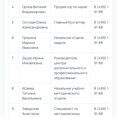
4
Орлов Виталий
Проректор по науке
8 (499) 131-
Владимирович
91-88
5
Сотская Елена
Главный бухгалтер
8 (499) 131-
Александровна
91-88
6
Гришина
Начальник отдела
8 (499) 131-
Марина
кадров
91-88
Ивановна
7
Дудко Ирина
Руководитель
8 (499) 131-
Михайловна
центра
91-88
дополнительного и
профессионального
образования
8
Исаева
Начальник учебно-
8 (499) 131-
Татьяна
методического
91-88
Васильевна
отдела
9
Завадская
Специалист по
8 (499) 131-
Анастасия
методическому
91-88