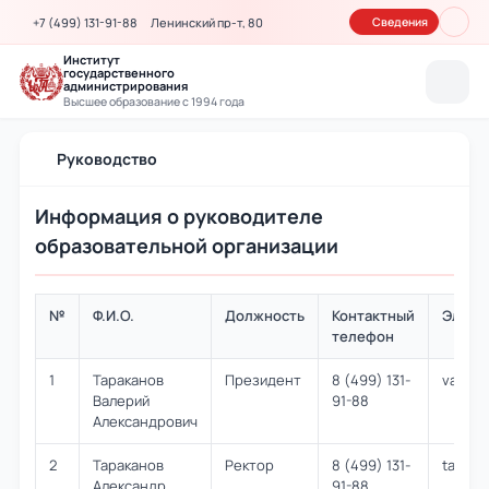
+7 (499) 131-91-88
Ленинский пр-т, 80
Сведения
Институт
государственного
администрирования
Высшее образование с 1994 года
Руководство
Информация о руководителе
образовательной организации
№
Ф.И.О.
Должность
Контактный
Элект
телефон
1
Тараканов
Президент
8 (499) 131-
vat40@
Валерий
91-88
Александрович
2
Тараканов
Ректор
8 (499) 131-
taraka
Александр
91-88