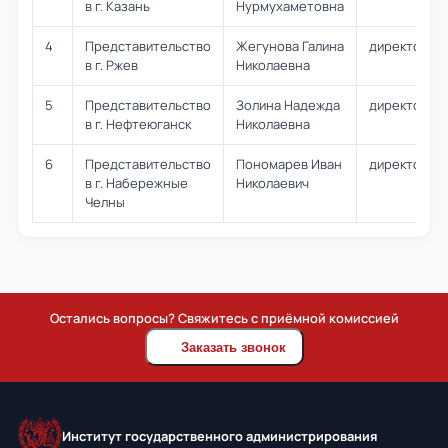
в г. Казань
Нурмухаметовна
4
Представительство
Жегунова Галина
директор
в г. Ржев
Николаевна
5
Представительство
Золина Надежда
директор
в г. Нефтеюганск
Николаевна
6
Представительство
Пономарев Иван
директор
в г. Набережные
Николаевич
Челны
Остались вопросы? Свяжитесь с приёмной комиссией
Заказать звонок
Институт государственного администрирования