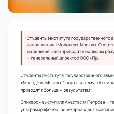
Студенты Института государственного 
направления «Молодёжь Москвы. Спорт» н
маленькие шаги приводят к большим рез
— генеральный директор ООО «Пр…
Студенты Института государственного адми
«Молодёжь Москвы. Спорт» на тему: «Атомные
приводят к большим результатам».
Спикером выступила Анастасия Петрова — г
ультрамарафонец, вице-президент компании V