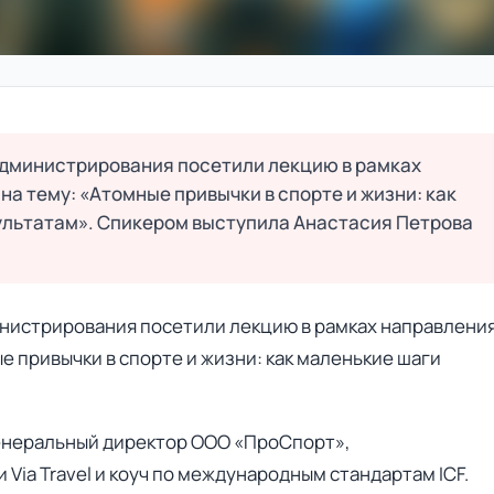
администрирования посетили лекцию в рамках
а тему: «Атомные привычки в спорте и жизни: как
ультатам». Спикером выступила Анастасия Петрова
нистрирования посетили лекцию в рамках направлени
 привычки в спорте и жизни: как маленькие шаги
енеральный директор ООО «ПроСпорт»,
ia Travel и коуч по международным стандартам ICF.