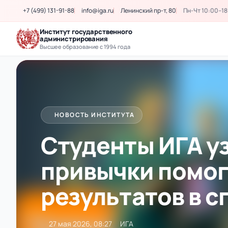
+7 (499) 131-91-88
info@iga.ru
Ленинский пр-т, 80
Пн-Чт 10:00–18
Институт государственного
администрирования
Высшее образование с 1994 года
НОВОСТЬ ИНСТИТУТА
Студенты ИГА у
привычки помог
результатов в с
27 мая 2026, 08:27
ИГА