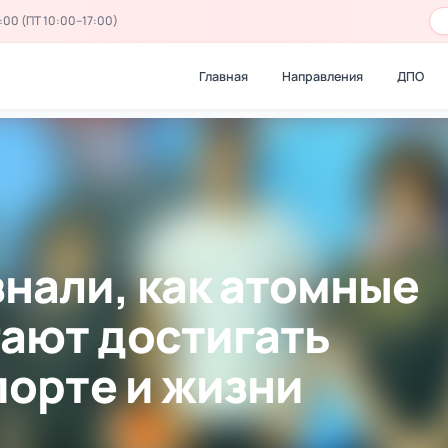
:00 (ПТ 10:00–17:00)
Главная
Направления
ДПО
знали, как атомные
ают достигать
порте и жизни