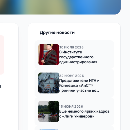
Другие новости
30 ИЮЛЯ 2026
В Институте
государственного
администрирования
состоялось
торжественное вручение
22 ИЮНЯ 2026
дипломов выпускникам
Представители ИГА и
2026 года
я
Колледжа «АиСТ»
приняли участие во
Всероссийской акции
«Свеча памяти»
15 ИЮНЯ 2026
Ещё немного ярких кадров
с «Лиги Универов»