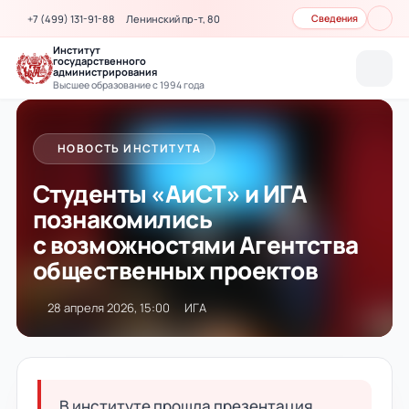
+7 (499) 131-91-88
Ленинский пр-т, 80
Сведения
Институт
государственного
администрирования
Высшее образование с 1994 года
НОВОСТЬ ИНСТИТУТА
Студенты «АиСТ» и ИГА
познакомились
с возможностями Агентства
общественных проектов
28 апреля 2026, 15:00
ИГА
В институте прошла презентация